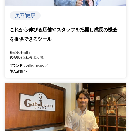
美容/健康
これから伸びる店舗やスタッフを把握し成長の機会
を提供できるツール
株式会社celilo
代表取締役社長 北元 様
ブランド：
celilo、nicoなど
導入店舗：
2