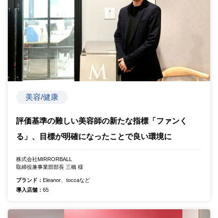
美容/健康
評価基準の難しい美容師の新たな指標「ファンく
る」、目標が明確になったことで良い環境に
株式会社MIRRORBALL
取締役兼事業部部長 三橋 様
ブランド：
Eleanor、toccaなど
導入店舗：
65