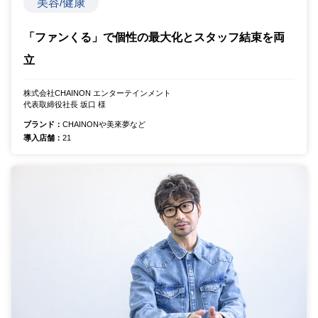
美容/健康
「ファンくる」で個性の最大化とスタッフ結束を両
立
株式会社CHAINON エンターテインメント
代表取締役社長 坂口 様
ブランド：
CHAINONや美來夢など
導入店舗：
21