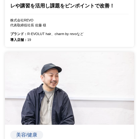
レや講習を活用し課題をピンポイントで改善！
株式会社REVO
代表取締役社長 佐藤 様
ブランド：
R-EVOLUT hair、charm by revoなど
導入店舗：
19
美容/健康