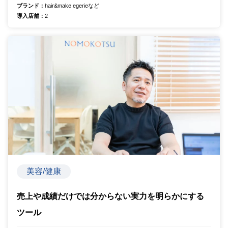
ブランド：
hair&make egerieなど
導入店舗：
2
美容/健康
売上や成績だけでは分からない実力を明らかにする
ツール