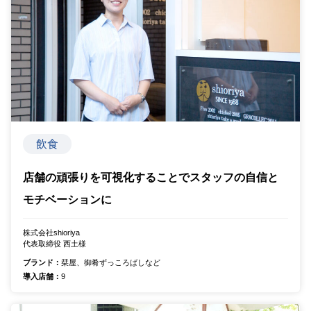
飲食
店舗の頑張りを可視化することでスタッフの自信と
モチベーションに
株式会社shioriya
代表取締役 西土様
ブランド：
栞屋、御肴ずっころばしなど
導入店舗：
9