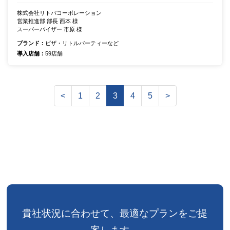
株式会社リトパコーポレーション
営業推進部 部長 西本 様
スーパーバイザー 市原 様
ブランド：
ピザ・リトルパーティーなど
導入店舗：
59店舗
<
1
2
3
4
5
>
貴社状況に合わせて、
最適なプランをご提