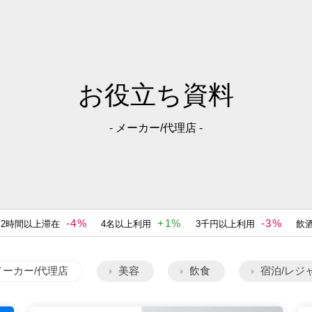
お役立ち資料
- メーカー/代理店 -
-4%
+1%
-3%
2時間以上滞在
4名以上利用
3千円以上利用
飲
メーカー/代理店
美容
飲食
宿泊/レジ