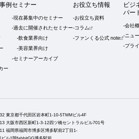
事例
セミナー
お役立ち情報
ビジ
パー
-現在募集中のセミナー
-お役立ち資料
-会社
-過去に開催されたセミナー
-コラム
-ニュ
ア
-飲食業界向け
-ファンくる公式 note
-プラ
ー
-美容業界向け
-セミナーアーカイブ
ーカー
0032 東京都千代田区岩本町1-10-5TMMビル4F
0013 大阪市西区新町1-3-12四ツ橋セントラルビル701号
0011 福岡県福岡市博多区博多駅前2丁目1-
ビル1階fabbitGG博多駅前