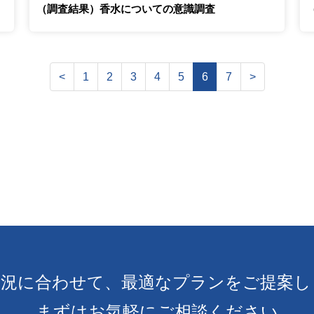
（調査結果）香水についての意識調査
<
1
2
3
4
5
6
7
>
状況に合わせて、
最適なプランをご提案し
まずはお気軽にご相談ください