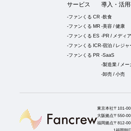
サービス
導入・活用
-ファンくる CR
-飲食
-ファンくる MR
-美容 / 健康
-ファンくる ES
-PR / メディ
-ファンくる ICR
-宿泊 / レジャ
-ファンくる PR
-SaaS
-製造業 / メ
-卸売 / 小売
東京本社
〒101-
大阪拠点
〒550-
福岡拠点
〒812-
1福岡朝日