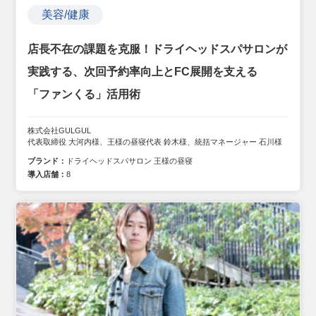
美容/健康
店長不在の課題を克服！ドライヘッドスパサロンが
実践する、次回予約率向上とFC展開を支える
「ファンくる」活用術
株式会社GULGUL
代表取締役 大河内様、王様の昼寝代表 鈴木様、統括マネージャー 石川様
ブランド：
ドライヘッドスパサロン 王様の昼寝
導入店舗：
8