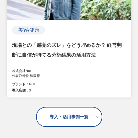
美容/健康
現場との「感覚のズレ」をどう埋めるか？ 経営判
断に自信が持てる分析結果の活用方法
株式会社Null
代表取締役 松岡様
ブランド：
Null
導入店舗：
3
導入・活用事例一覧