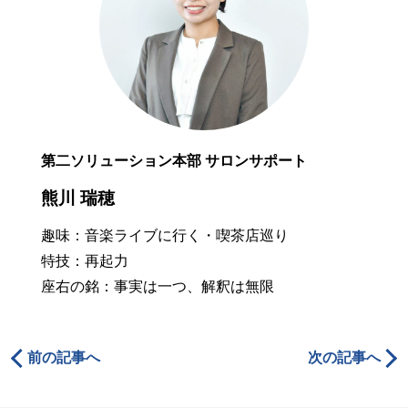
第二ソリューション本部 サロンサポート
熊川 瑞穂
趣味：音楽ライブに行く・喫茶店巡り
特技：再起力
座右の銘：事実は一つ、解釈は無限
前の記事へ
次の記事へ