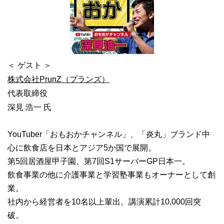
＜ ゲスト ＞
株式会社PrunZ（プランズ）
代表取締役
深見 浩一 氏
YouTuber「おもおかチャンネル」、「炎丸」ブランド中
心に飲食店を日本とアジア5か国で展開。
第5回居酒屋甲子園、第7回S1サーバーGP日本一。
飲食事業の他に介護事業と学習塾事業もオーナーとして創
業。
社内から経営者を10名以上輩出。講演累計10,000回突
破。