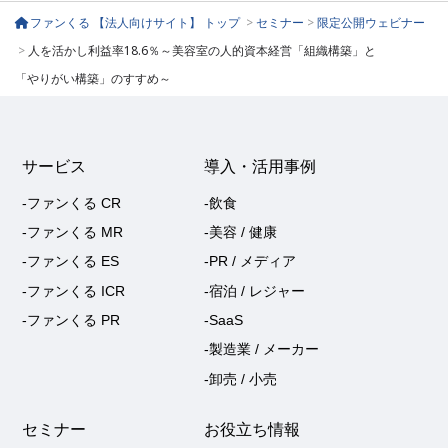
ファンくる 【法人向けサイト】 トップ
>
セミナー
>
限定公開ウェビナー
>
人を活かし利益率18.6％～美容室の人的資本経営「組織構築」と
「やりがい構築」のすすめ～
サービス
導入・活用事例
-ファンくる CR
-飲食
-ファンくる MR
-美容 / 健康
-ファンくる ES
-PR / メディア
-ファンくる ICR
-宿泊 / レジャー
-ファンくる PR
-SaaS
-製造業 / メーカー
-卸売 / 小売
セミナー
お役立ち情報