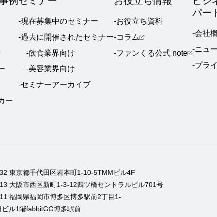
事例
セミナー
お役立ち情報
ビジ
パー
-現在募集中のセミナー
-お役立ち資料
-会社
-過去に開催されたセミナー
-コラム
-ニュ
ア
-飲食業界向け
-ファンくる公式 note
-プラ
ー
-美容業界向け
-セミナーアーカイブ
ーカー
0032 東京都千代田区岩本町1-10-5TMMビル4F
0013 大阪市西区新町1-3-12四ツ橋セントラルビル701号
0011 福岡県福岡市博多区博多駅前2丁目1-
ビル1階fabbitGG博多駅前