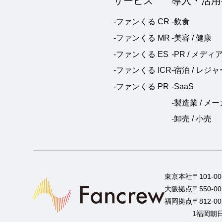
サービス
導入・活用
-ファンくる CR
-飲食
-ファンくる MR
-美容 / 健康
-ファンくる ES
-PR / メディ
-ファンくる ICR
-宿泊 / レジャ
-ファンくる PR
-SaaS
-製造業 / メ
-卸売 / 小売
東京本社
〒101-
大阪拠点
〒550-
福岡拠点
〒812-
1福岡朝日