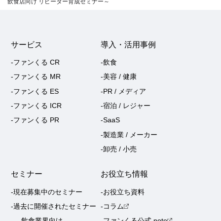
飲食店向け リピーター育成セミナー～
サービス
導入・活用事例
-ファンくる CR
-飲食
-ファンくる MR
-美容 / 健康
-ファンくる ES
-PR / メディア
-ファンくる ICR
-宿泊 / レジャー
-ファンくる PR
-SaaS
-製造業 / メーカー
-卸売 / 小売
セミナー
お役立ち情報
-現在募集中のセミナー
-お役立ち資料
-過去に開催されたセミナー
-コラム
-飲食業界向け
-ファンくる公式 note