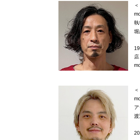
＜
mo
執
堀
1
店
m
＜
mo
ア
渡
2