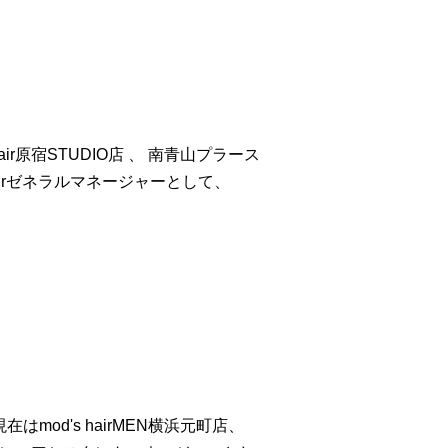
 hair原宿STUDIO店 、 南青山プラース
airゼネラルマネージャーとして、
。現在はmod's hairMEN横浜元町店、