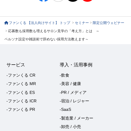
ファンくる 【法人向けサイト】 トップ
>
セミナー
>
限定公開ウェビナー
>
応募数も採用数も増えるサロン見学の「考え方」とは ～
ペルソナ設定や雑談術で辞めない採用方法教えます～
サービス
導入・活用事例
-ファンくる CR
-飲食
-ファンくる MR
-美容 / 健康
-ファンくる ES
-PR / メディア
-ファンくる ICR
-宿泊 / レジャー
-ファンくる PR
-SaaS
-製造業 / メーカー
-卸売 / 小売