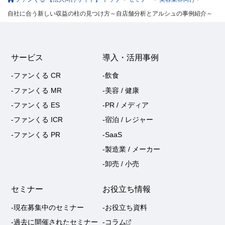
自社に合う新しい収益の柱の見つけ方～自店舗分析とアルシュの事例紹介～
サービス
導入・活用事例
-ファンくる CR
-飲食
-ファンくる MR
-美容 / 健康
-ファンくる ES
-PR / メディア
-ファンくる ICR
-宿泊 / レジャー
-ファンくる PR
-SaaS
-製造業 / メーカー
-卸売 / 小売
セミナー
お役立ち情報
-現在募集中のセミナー
-お役立ち資料
-過去に開催されたセミナー
-コラム