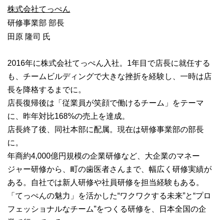
株式会社てっぺん
研修事業部 部⻑
⽥原 隆司 氏
2016年に株式会社てっぺん⼊社。1年⽬で店⻑に就任する
も、チームビルディングで⼤きな挫折を経験し、⼀時は店
⻑を降格するまでに。
店⻑復帰後は「従業員が笑顔で働けるチーム」をテーマ
に、昨年対⽐168%の売上を達成。
店⻑終了後、同社本部に配属。現在は研修事業部の部⻑
に。
年商約4,000億円規模の企業研修など、⼤企業のマネー
ジャー研修から、町の⻭医者さんまで、幅広く研修実績が
ある。⾃社では新⼈研修や社員研修を担当経験もある。
「てっぺんの魅⼒」を活かした“ワクワクする未来”と“プロ
フェッショナルなチーム”をつくる研修を、⽇本全国の企