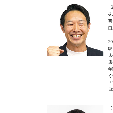
【
株
研
⽥
2
験
店
店
年
く
「
⽇
【