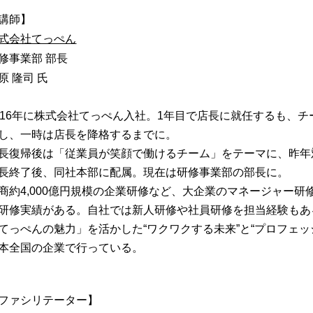
講師】
式会社てっぺん
修事業部 部⻑
原 隆司 氏
016年に株式会社てっぺん⼊社。1年⽬で店⻑に就任するも、
し、⼀時は店⻑を降格するまでに。
⻑復帰後は「従業員が笑顔で働けるチーム」をテーマに、昨年対
⻑終了後、同社本部に配属。現在は研修事業部の部⻑に。
商約4,000億円規模の企業研修など、⼤企業のマネージャー
研修実績がある。⾃社では新⼈研修や社員研修を担当経験もあ
てっぺんの魅⼒」を活かした“ワクワクする未来”と“プロフェ
本全国の企業で⾏っている。
ファシリテーター】