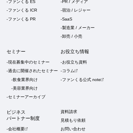
-ファンくる ES
-PR / メディア
-ファンくる ICR
-宿泊 / レジャー
-ファンくる PR
-SaaS
-製造業 / メーカー
-卸売 / 小売
セミナー
お役立ち情報
-現在募集中のセミナー
-お役立ち資料
-過去に開催されたセミナー
-コラム
-飲食業界向け
-ファンくる公式 note
-美容業界向け
-セミナーアーカイブ
ビジネス
資料請求
パートナー制度
見積もり依頼
-会社概要
お問い合わせ