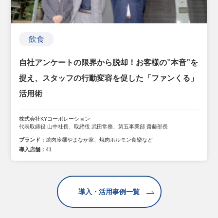
飲食
自社アンケートの限界から脱却！お客様の”本音”を
捉え、スタッフの行動変容を促した「ファンくる」
活用術
株式会社KYコーポレーション
代表取締役 山中社長、取締役 武田常務、第五事業部 齋藤部長
ブランド：
焼肉冷麺やまなか家、焼肉ホルモン食樂など
導入店舗：
41
導入・活用事例一覧