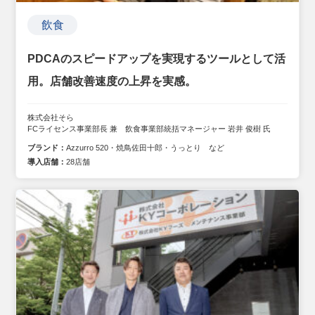
飲食
PDCAのスピードアップを実現するツールとして活
用。店舗改善速度の上昇を実感。
株式会社そら
FCライセンス事業部長 兼 飲食事業部統括マネージャー 岩井 俊樹 氏
ブランド：
Azzurro 520・焼鳥佐田十郎・うっとり など
導入店舗：
28店舗