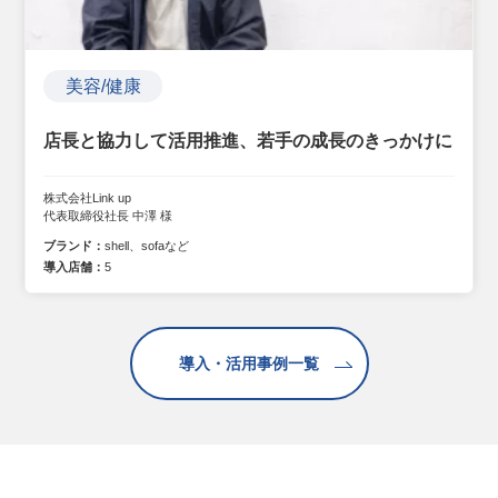
美容/健康
店長と協力して活用推進、若手の成長のきっかけに
株式会社Link up
代表取締役社長 中澤 様
ブランド：
shell、sofaなど
導入店舗：
5
導入・活用事例一覧