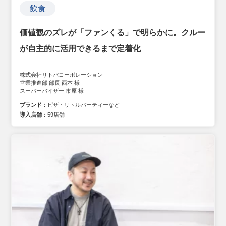
飲食
価値観のズレが「ファンくる」で明らかに。クルー
が自主的に活用できるまで定着化
株式会社リトパコーポレーション
営業推進部 部長 西本 様
スーパーバイザー 市原 様
ブランド：
ピザ・リトルパーティーなど
導入店舗：
59店舗