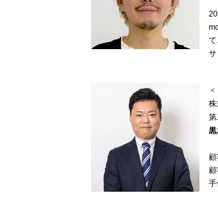
2
m
て
サ
＜
株
第
黒
顧
顧
手