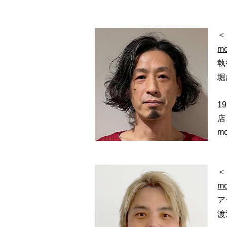
＜
mo
執
堀
1
店
m
＜
mo
ア
渡