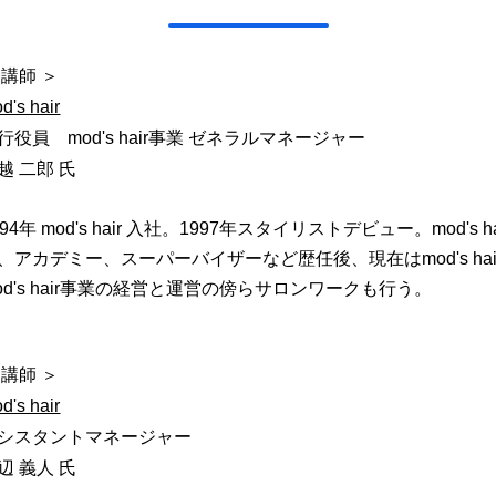
 講師 ＞
d's hair
行役員 mod's hair事業 ゼネラルマネージャー
越 二郎 氏
994年 mod's hair 入社。1997年スタイリストデビュー。mod's
、アカデミー、スーパーバイザーなど歴任後、現在はmod's h
od's hair事業の経営と運営の傍らサロンワークも行う。
 講師 ＞
d's hair
シスタントマネージャー
辺 義人 氏