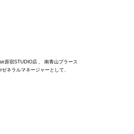
 hair原宿STUDIO店 、 南青山プラース
airゼネラルマネージャーとして、