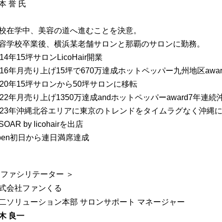
本 誉 氏
校在学中、美容の道へ進むことを決意。
容学校卒業後、横浜某老舗サロンと那覇のサロンに勤務。
014年15坪サロンLicoHair開業
016年月売り上げ15坪で670万達成ホットペッパー九州地区awa
020年15坪サロンから50坪サロンに移転
022年月売り上げ1350万達成andホットペッパーaward7年連続
023年沖縄北谷エリアに東京のトレンドをタイムラグなく沖縄
SOAR by licohairを出店
pen初日から連日満席達成
 ファシリテーター ＞
式会社ファンくる
二ソリューション本部 サロンサポート マネージャー
木 良一