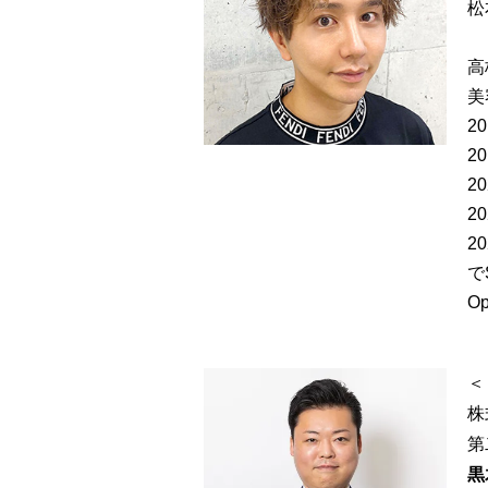
松
高
美
2
2
2
2
2
で
O
＜
株
第
黒