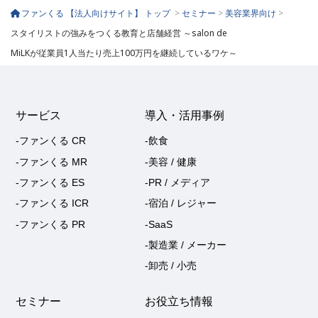
ファンくる 【法人向けサイト】 トップ
>
セミナー
>
美容業界向け
>
スタイリストの強みをつくる教育と店舗経営 ～salon de
MiLKが従業員1人当たり売上100万円を継続しているワケ～
サービス
導入・活用事例
-ファンくる CR
-飲食
-ファンくる MR
-美容 / 健康
-ファンくる ES
-PR / メディア
-ファンくる ICR
-宿泊 / レジャー
-ファンくる PR
-SaaS
-製造業 / メーカー
-卸売 / 小売
セミナー
お役立ち情報