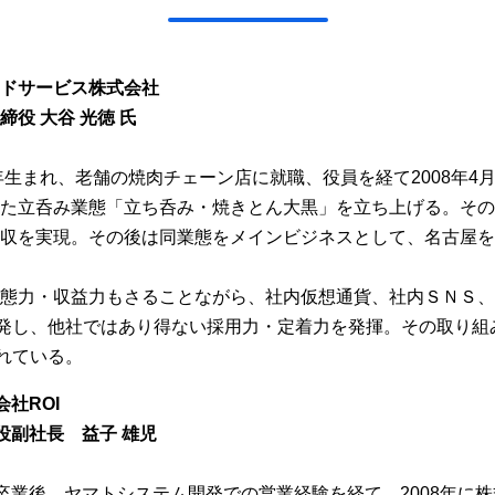
ドサービス株式会社
締役 大谷 光徳 氏
0年生まれ、老舗の焼肉チェーン店に就職、役員を経て2008年4
た立呑み業態「立ち呑み・焼きとん大黒」を立ち上げる。その
収を実現。その後は同業態をメインビジネスとして、名古屋を
業態力・収益力もさることながら、社内仮想通貨、社内ＳＮＳ
発し、他社ではあり得ない採用力・定着力を発揮。その取り組
れている。
会社ROI
役副社長 益子 雄児
卒業後、ヤマトシステム開発での営業経験を経て、2008年に株