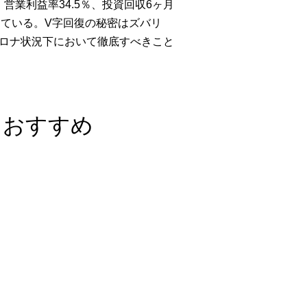
業利益率34.5％、投資回収6ヶ月
えている。V字回復の秘密はズバリ
コロナ状況下において徹底すべきこと
におすすめ