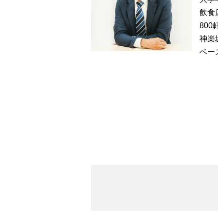
飲食
80
神楽
ベー