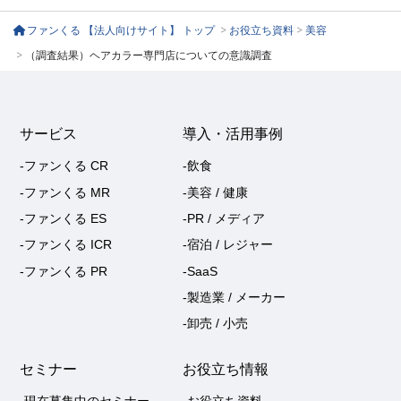
ファンくる 【法人向けサイト】 トップ
>
お役立ち資料
>
美容
>
（調査結果）ヘアカラー専門店についての意識調査
サービス
導入・活用事例
-ファンくる CR
-飲食
-ファンくる MR
-美容 / 健康
-ファンくる ES
-PR / メディア
-ファンくる ICR
-宿泊 / レジャー
-ファンくる PR
-SaaS
-製造業 / メーカー
-卸売 / 小売
セミナー
お役立ち情報
-現在募集中のセミナー
-お役立ち資料