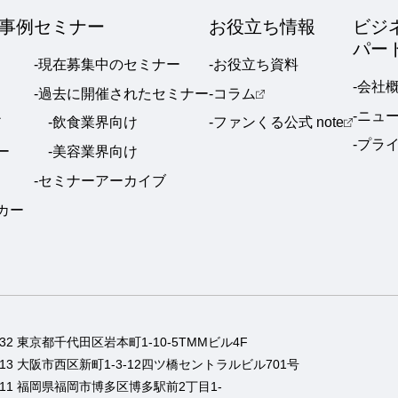
事例
セミナー
お役立ち情報
ビジ
パー
-現在募集中のセミナー
-お役立ち資料
-会社
-過去に開催されたセミナー
-コラム
-ニュ
ア
-飲食業界向け
-ファンくる公式 note
-プラ
ー
-美容業界向け
-セミナーアーカイブ
ーカー
0032 東京都千代田区岩本町1-10-5TMMビル4F
0013 大阪市西区新町1-3-12四ツ橋セントラルビル701号
0011 福岡県福岡市博多区博多駅前2丁目1-