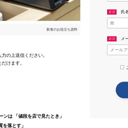
氏
必須
飲食のお役立ち資料
メ
必須
入力の上送信ください。
ただけます。
ーンは 「値段を店で見たとき」
質を落とす」