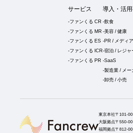
サービス
導入・活用
-ファンくる CR
-飲食
-ファンくる MR
-美容 / 健康
-ファンくる ES
-PR / メディ
-ファンくる ICR
-宿泊 / レジャ
-ファンくる PR
-SaaS
-製造業 / メ
-卸売 / 小売
東京本社
〒101-
大阪拠点
〒550-
福岡拠点
〒812-