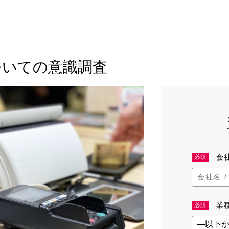
ついての意識調査
会
必須
業
必須